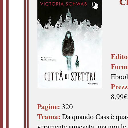
C
Edito
Form
Eboo
Prezz
8,99€
Pagine:
320
Trama:
Da quando Cass è quasi
veramente annegata, ma non le p