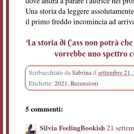
dove andrà a parare l'autrice nel p
Una storia da leggere assolutamente 
il primo freddo incomincia ad arriv
La storia di Cass non potrà che 
vorrebbe uno spettro 
Scribacchiato da
Sabrina
il
settembre 21,
Etichette:
2021
,
Recensioni
5 commenti:
Silvia FeelingBookish
21 settem