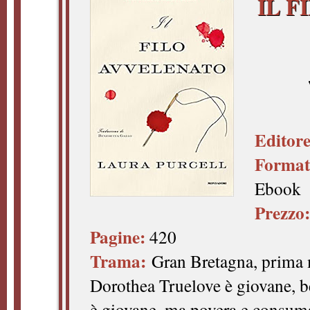
IL 
Editore
Format
Ebook
Prezzo:
Pagine:
420
Trama:
Gran Bretagna, prima 
Dorothea Truelove è giovane, b
è giovane, ma povera e consuma