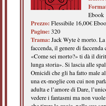
Forma
Ebook
Prezzo:
Flessibile 16,00€ Ebo
Pagine:
320
Trama:
Jack Wyte è morto. La 
faccenda, il genere di faccenda
«Come sei morto?» ti dà il diri
lunga storia». Si lascia alle spa
Omicidi che gli ha fatto male all
una ex-moglie con cui non parla
adulta e l’amore di Dare, l’uni
vedere i fantasmi ma non vuole 
che tirare le cuoia, nella sua sgr