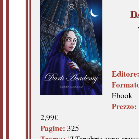
D
Editore
Format
Ebook
Prezzo:
2,99€
Pagine:
325
Trama:
"I Tenebris sono crea