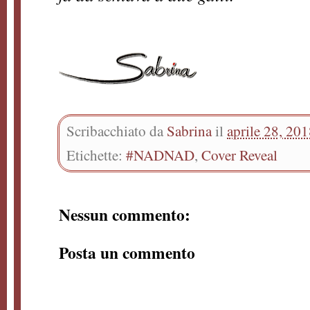
Scribacchiato da
Sabrina
il
aprile 28, 20
Etichette:
#NADNAD
,
Cover Reveal
Nessun commento:
Posta un commento