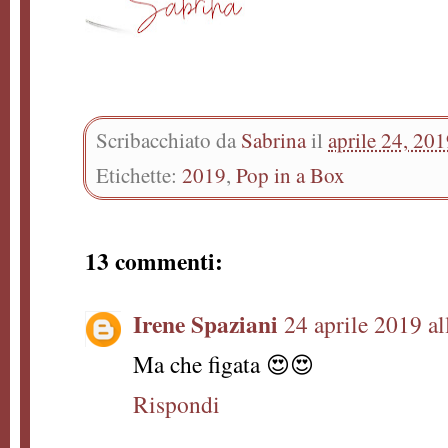
Scribacchiato da
Sabrina
il
aprile 24, 20
Etichette:
2019
,
Pop in a Box
13 commenti:
Irene Spaziani
24 aprile 2019 al
Ma che figata 😍😍
Rispondi