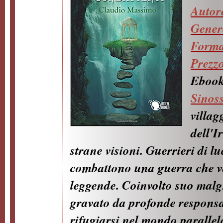
Autor
Gener
Forma
Prezz
Ebook
Sinoss
villag
dell'I
strane visioni. Guerrieri di lu
combattono una guerra che va
leggende. Coinvolto suo malgr
gravato da profonde responsab
rifugiarsi nel mondo paralle