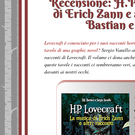
Recensione: H.P
di Erich Zann e 
Bastian e
Lovecraft è conosciuto per i suoi racconti horr
tavole di una graphic novel?
Sergio Vanello at
racconti di Lovecraft. Il volume ci dona anche
queste tavole i racconti ci sembreranno veri, 
davanti ai nostri occhi.