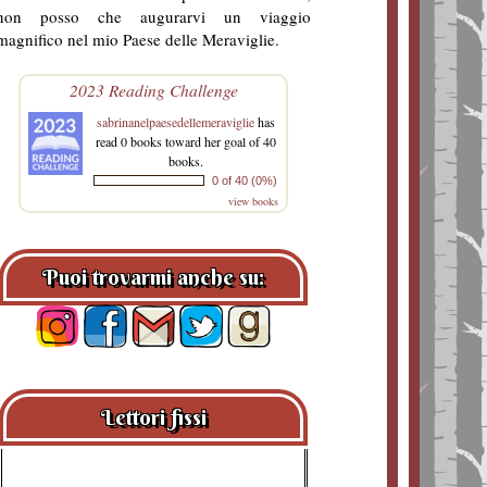
non posso che augurarvi un viaggio
magnifico nel mio Paese delle Meraviglie.
2023 Reading Challenge
sabrinanelpaesedellemeraviglie
has
read 0 books toward her goal of 40
books.
0 of 40 (0%)
view books
Puoi trovarmi anche su:
Lettori fissi