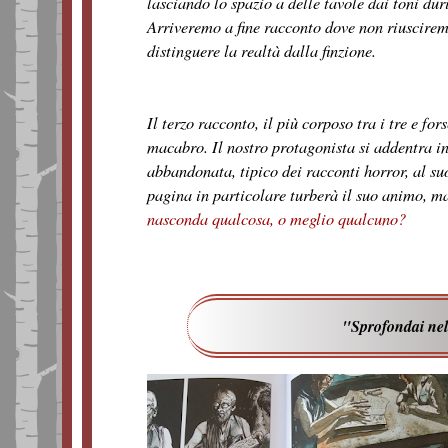
lasciando lo spazio a delle tavole dai toni duri
Arriveremo a fine racconto dove non riuscire
distinguere la realtà dalla finzione.
Il terzo racconto, il più corposo tra i tre e fors
macabro. Il nostro protagonista si addentra i
abbandonata, tipico dei racconti horror, al su
pagina in particolare turberà il suo animo, ma
nasconda qualcosa, o meglio qualcuno?
"Sprofondai nell