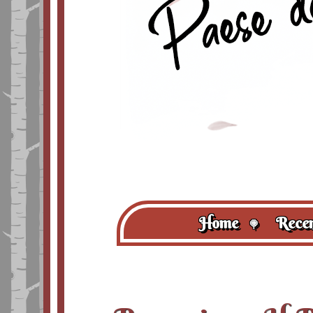
Home
Recen
🍭