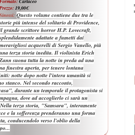
Formato:
Cartaceo
Prezzo:
19,00€
Questo volume contiene due tra le
Sinossi:
storie più intense del solitario di Providence,
il grande scrittore horror H.P. Lovecraft,
splendidamente adattate a fumetti dai
meravigliosi acquerelli di Sergio Vanello, più
una terza storia inedita. Il violinista Erich
Zann suona tutta la notte in preda ad una
una finestra aperta, per tenere lontana
initi: notte dopo notte l'intera umanità si
omo stanco. Nel secondo racconto,
casa", durante un temporale il protagonista si
ampagna, dove ad accoglierlo ci sarà un
 Nella terza storia, "Samsara", interamente
osce e la sofferenza prenderanno una forma
ta, conducendolo verso l'oblio della
po...