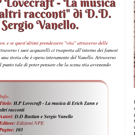
 Lovecraft - La musica
altri racconti" di D.D.
 Sergio Vanello.
or, e se quest'ultimi prendessero "vita" attraverso delle
traverso i suoi acquarelli ci trasporta all'interno dei famosi
 una storia che è opera interamente del Vanello. Attraverso
al punto tale di poter pensare che la scena stia avvenendo
Info:
Titolo:
H.P Lovecraft - La musica di Erich Zann e
altri racconti
Autori:
D.D Bastian e Sergio Vanello
Editore:
Edizioni NPE
Pagine:
103