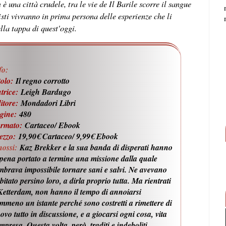
 una città crudele, tra le vie de Il Barile scorre il sangue
isti vivranno in prima persona delle esperienze che li
lla tappa di quest'oggi.
fo:
tolo:
Il regno corrotto
trice:
Leigh Bardugo
itore:
Mondadori Libri
gine:
480
rmato:
Cartaceo/ Ebook
rezzo:
19,90€ Cartaceo/ 9,99€ Ebook
nossi:
Kaz Brekker e la sua banda di disperati hanno
pena portato a termine una missione dalla quale
mbrava impossibile tornare sani e salvi. Ne avevano
bitato persino loro, a dirla proprio tutta. Ma rientrati
Ketterdam, non hanno il tempo di annoiarsi
mmeno un istante perché sono costretti a rimettere di
ovo tutto in discussione, e a giocarsi ogni cosa, vita
mpresa. Questa volta, però, traditi e indeboliti,