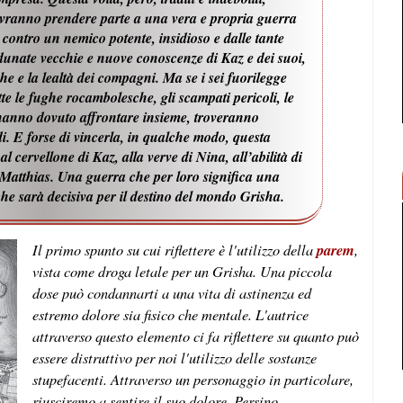
vranno prendere parte a una vera e propria guerra
tà contro un nemico potente, insidioso e dalle tante
adunate vecchie e nuove conoscenze di Kaz e dei suoi,
he e la lealtà dei compagni. Ma se i sei fuorilegge
e le fughe rocambolesche, gli scampati pericoli, le
e hanno dovuto affrontare insieme, troveranno
. E forse di vincerla, in qualche modo, questa
 al cervellone di Kaz, alla verve di Nina, all’abilità di
i Matthias. Una guerra che per loro significa una
 che sarà decisiva per il destino del mondo Grisha.
Il primo spunto su cui riflettere è l'utilizzo della
parem
,
vista come droga letale per un Grisha. Una piccola
dose può condannarti a una vita di astinenza ed
estremo dolore sia fisico che mentale. L'autrice
attraverso questo elemento ci fa riflettere su quanto può
essere distruttivo per noi l'utilizzo delle sostanze
stupefacenti. Attraverso un personaggio in particolare,
riusciremo a sentire il suo dolore. Persino