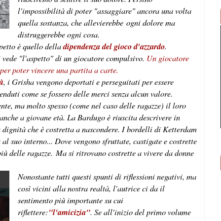
l'impossibilità di poter "assaggiare" ancora una volta
quella sostanza, che allevierebbe ogni dolore ma
distruggerebbe ogni cosa.
petto è quello della
dipendenza del gioco d'azzardo
.
i vede "l'aspetto" di un giocatore compulsivo.
Un giocatore
per poter vincere una partita a carte.
tù
, i Grisha vengono deportati e perseguitati per essere
enduti come se fossero delle merci senza alcun valore.
ente, ma molto spesso (come nel caso delle ragazze) il loro
anche a giovane età. La Bardugo è riuscita descrivere in
 dignità che è costretta a nascondere. I bordelli di Ketterdam
 al suo interno... Dove vengono sfruttate, castigate e costrette
iù delle ragazze. Ma si ritrovano costrette a vivere da donne
Nonostante tutti questi spunti di riflessioni negativi, ma
così vicini alla nostra realtà, l'autrice ci da il
sentimento più importante su cui
riflettere:
"l'amicizia"
. Se all'inizio del primo volume