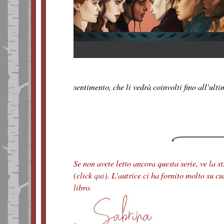
sentimento, che li vedrà coinvolti fino all'ult
Se non avete letto ancora questa serie, ve la s
(click
qui
). L'autrice ci ha fornito molto su cui
libro.