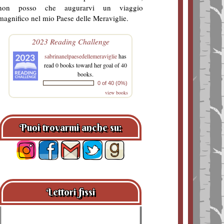
non posso che augurarvi un viaggio
magnifico nel mio Paese delle Meraviglie.
2023 Reading Challenge
sabrinanelpaesedellemeraviglie
has
read 0 books toward her goal of 40
books.
0 of 40 (0%)
view books
Puoi trovarmi anche su:
Lettori fissi