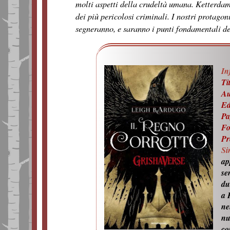
molti aspetti della crudeltà umana. Ketterdam è
dei più pericolosi criminali. I nostri protagon
segneranno, e saranno i punti fondamentali de
In
Ti
Au
Ed
Pa
Fo
P
Si
ap
se
du
a 
ne
nu
co