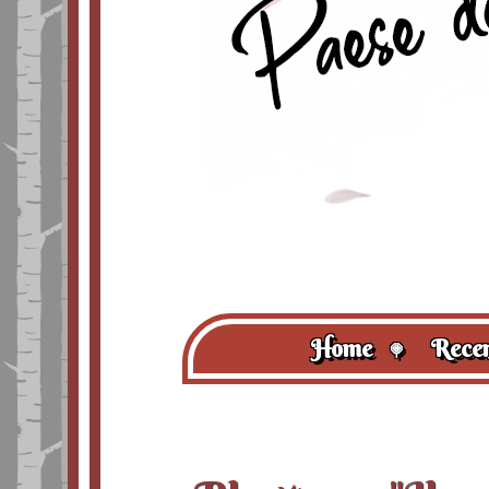
Home
Recen
🍭