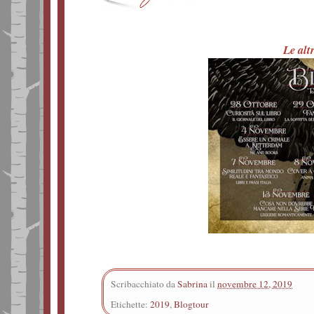
Le alt
Scribacchiato da
Sabrina
il
novembre 12, 2019
Etichette:
2019
,
Blogtour