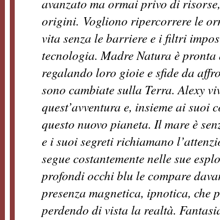
avanzato ma ormai privo di ri­sorse,
origini.
Vogliono ripercorrere le or
vita senza le barriere e i filtri impo
tecnologia. Madre Natura è pronta ad
regalando loro gioie e sfide da affr
sono cambiate sulla Terra. Alexy viv
quest’avven­tura e, insieme ai suoi c
questo nuovo pianeta. Il mare è sen
e i suoi segreti richiamano l’atten­
segue costantemen­te nelle sue espl
profondi occhi blu le compare dava
presenza ma­gnetica, ipnotica, che 
perdendo di vista la realtà. Fantasi