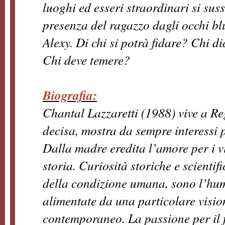
luoghi ed esseri straor­dinari si s
presenza del ra­gazzo dagli occhi 
Alexy. Di chi si potrà fidare? Chi di
Chi de­ve temere?
Biografia:
Chantal Lazzaretti (1988) vive a Reg
decisa, mostra da sempre interessi pe
Dalla madre eredita l’amore per i v
storia. Curiosità storiche e scientif
della condi­zione umana, sono l’hu
alimenta­te da una particolare visio
con­temporaneo. La passione per il fa