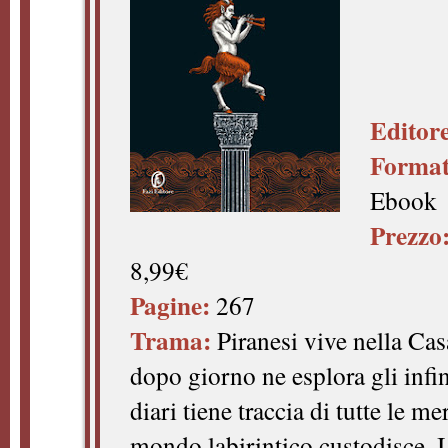
Editore
Format
Ebook
Prezzo
8,99€
Pagine:
267
Trama:
Piranesi vive nella Ca
dopo giorno ne esplora gli infin
diari tiene traccia di tutte le m
mondo labirintico custodisce. 