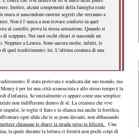
. L’essere che vive dentro di lei si nutre delle paure
vere. Inoltre, alcuni componenti della famiglia reale
lle mura si nascondono enormi segreti che verranno a
ere. Non è l’unica a non trovare conforto in quel
ra al castello, prova la stessa sensazione. Quando si
 di scappare. Nei suoi occhi chiari si nasconde un
o. Neppure a Lenora. Sono ancora molte, infatti, le
 di quel trasferimento: lei. L’ultima creatura di una
rasferimento. É stata prelevata e sradicata dal suo mondo, ma
onry è per lei una città sconosciuta e allo stesso tempo è la
cordi d'infanzia. Se inizialmente ci appare come una semplice
ziale non indifferente dentro di sè. La creatura che vive
i impulsi, le toglie il fiato e la sfianca ma anche la fortifica.
ffrontare ogni sfida che le se pone davanti, non abbassando
ettere chiunque le sbarri la strada verso la felicità.
Una
a, la quale durante la lettura ci fornirà non pochi colpi di