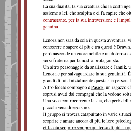
La sua dualità, la sua creatura che la costringe
assieme a lei, che scalpita e ci fa capire che ol
contrastante, per la sua introversione e l'impu
genuina.
Lenora non sarà da sola in questa avventura, 
conoscere e sapere di più e tra questi è Brawn
però nasconde un cuore nobile e un doloroso se
versi fraterna per la nostra protagonista.
Un altro personaggio da analizzare è
Jannik
, 
Lenora e per salvaguardare la sua genuinità. É
grandi di lui. Inizialmente questa sua persona
Altro fedele compagno è
Pasiox
, un ragazzo c
soprusi avuti dai compagni che la vedono sol
Una voce controcorrente la sua, che però delle
piccola vena di egoismo.
Il gruppo si troverà catapultato in varie situaz
scoprire e amare ancora di più le loro psicolo
ci faccia scoprire sempre qualcosa di più su q