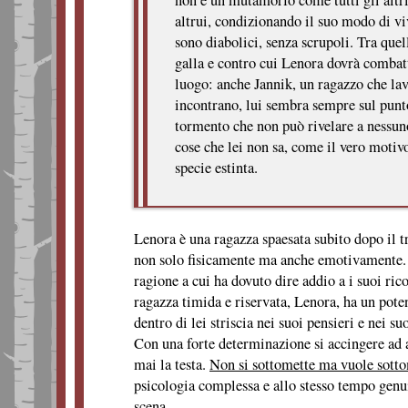
non è un mutamorfo come tutti gli altri
altrui, condizionando il suo modo di vi
sono diabolici, senza scrupoli. Tra que
galla e contro cui Lenora dovrà combatt
luogo: anche Jannik, un ragazzo che lavo
incontrano, lui sembra sempre sul punto
tormento che non può rivelare a nessun
cose che lei non sa, come il vero motivo
specie estinta.
Lenora è una ragazza spaesata subito dopo il t
non solo fisicamente ma anche emotivamente. M
ragione a cui ha dovuto dire addio a i suoi ri
ragazza timida e riservata, Lenora, ha un poten
dentro di lei striscia nei suoi pensieri e nei suo
Con una forte determinazione si accingere ad a
mai la testa.
Non si sottomette ma vuole sottom
psicologia complessa e allo stesso tempo genuin
scena.