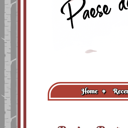
Home
Recen
🍭