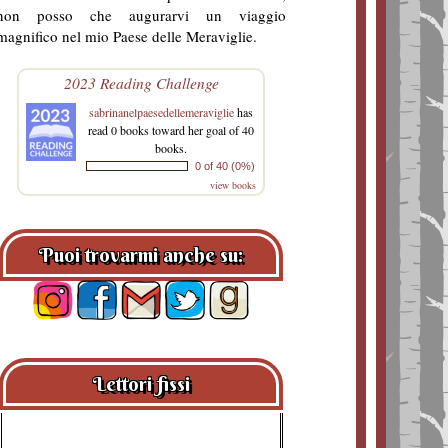
non posso che augurarvi un viaggio
magnifico nel mio Paese delle Meraviglie.
2023 Reading Challenge
sabrinanelpaesedellemeraviglie
has
read 0 books toward her goal of 40
books.
0 of 40 (0%)
view books
Puoi trovarmi anche su:
Lettori fissi