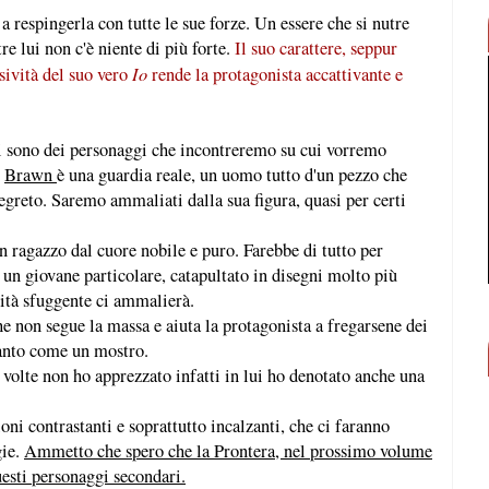
 a respingerla con tutte le sue forze. Un essere che si nutre
tre lui non c'è niente di più forte.
Il suo carattere, seppur
Io
lsività del suo vero
rende la protagonista accattivante e
vi sono dei personaggi che incontreremo su cui vorremo
.
Brawn
è una guardia reale, un uomo tutto d'un pezzo che
greto. Saremo ammaliati dalla sua figura, quasi per certi
un ragazzo dal cuore nobile e puro. Farebbe di tutto per
 un giovane particolare, catapultato in disegni molto più
lità sfuggente ci ammalierà.
he non segue la massa e aiuta la protagonista a fregarsene dei
tanto come un mostro.
 volte non ho apprezzato infatti in lui ho denotato anche una
ioni contrastanti e soprattutto incalzanti, che ci faranno
gie.
Ammetto che spero che la Prontera, nel prossimo volume
uesti personaggi secondari.