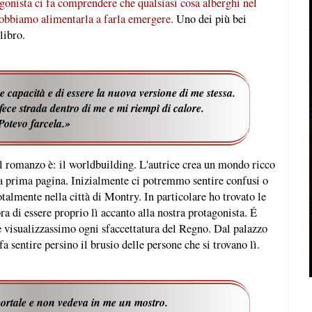
gonista ci fa comprendere che qualsiasi cosa alberghi nel
obbiamo alimentarla a farla emergere.
Uno dei più bei
 libro.
e capacità e di essere la nuova versione di me stessa.
ece strada dentro di me e mi riempì di calore.
Potevo farcela.»
 romanzo è: il worldbuilding. L'autrice crea un mondo ricco
lla prima pagina. Inizialmente ci potremmo sentire confusi o
almente nella città di Montry. In particolare ho trovato le
a di essere proprio lì accanto alla nostra protagonista. É
 e visualizzassimo ogni sfaccettatura del Regno. Dal palazzo
fa sentire persino il brusio delle persone che si trovano lì.
mortale e non vedeva in me un mostro.