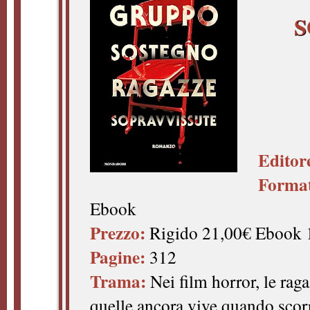
S
Editor
Forma
Ebook
Prezzo:
Rigido 21,00€ Ebook 
Pagine:
312
Trama:
Nei film horror, le rag
quelle ancora vive quando scorr