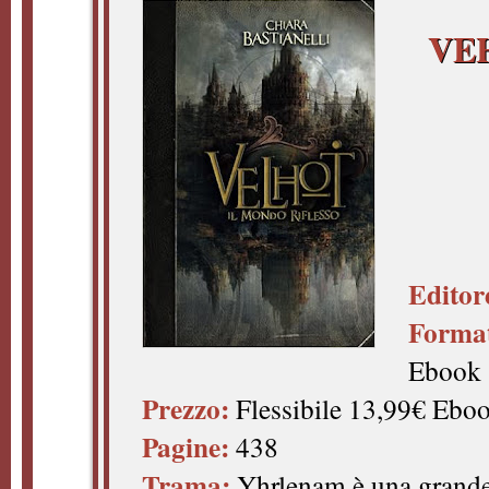
VE
Editor
Forma
Ebook
Prezzo:
Flessibile 13,99€ Ebo
Pagine:
438
Trama:
Yhrlenam è una grande 